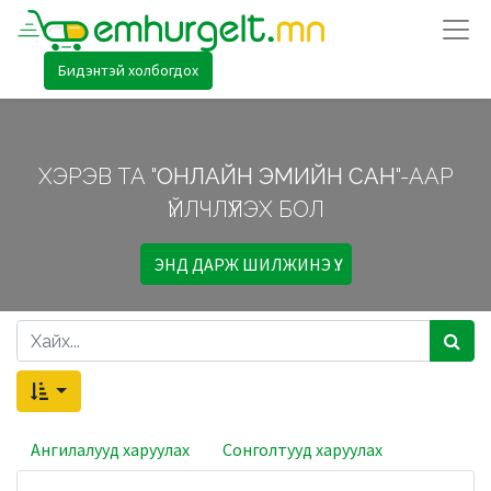
Бидэнтэй холбогдох
ХЭРЭВ ТА "
ОНЛАЙН ЭМИЙН САН
"-ААР
ҮЙЛЧЛҮҮЛЭХ БОЛ
ЭНД ДАРЖ ШИЛЖИНЭ ҮҮ.
Ангилалууд харуулах
Сонголтууд харуулах