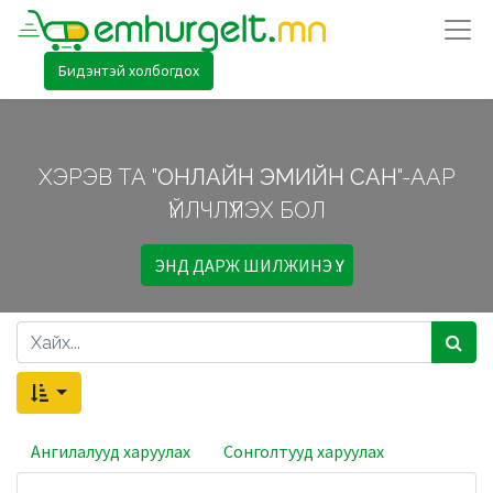
Бидэнтэй холбогдох
ХЭРЭВ ТА "
ОНЛАЙН ЭМИЙН САН
"-ААР
ҮЙЛЧЛҮҮЛЭХ БОЛ
ЭНД ДАРЖ ШИЛЖИНЭ ҮҮ.
Ангилалууд харуулах
Сонголтууд харуулах