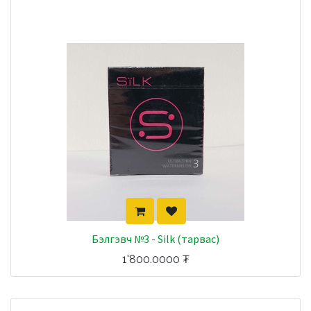
Бэлгэвч №3 - Silk (тарвас)
1'800.0000
₮