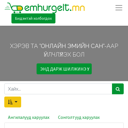
Бидэнтэй холбогдох
ХЭРЭВ ТА "
ОНЛАЙН ЭМИЙН САН
"-ААР
ҮЙЛЧЛҮҮЛЭХ БОЛ
ЭНД ДАРЖ ШИЛЖИНЭ ҮҮ.
Ангилалууд харуулах
Сонголтууд харуулах