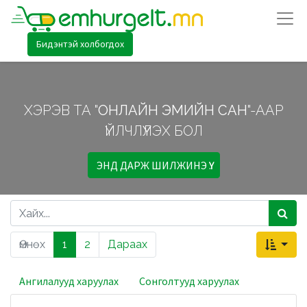
Бидэнтэй холбогдох
ХЭРЭВ ТА "
ОНЛАЙН ЭМИЙН САН
"-ААР
ҮЙЛЧЛҮҮЛЭХ БОЛ
ЭНД ДАРЖ ШИЛЖИНЭ ҮҮ.
Өмнөх
1
2
Дараах
Ангилалууд харуулах
Сонголтууд харуулах