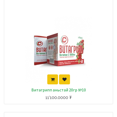
Витагрипп аньстай 20гр №10
11'100.0000
₮