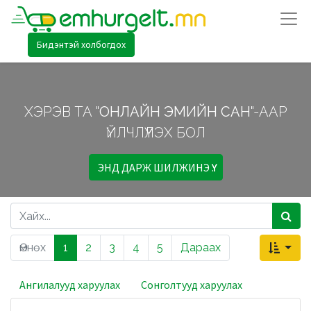
Бидэнтэй холбогдох
ХЭРЭВ ТА "
ОНЛАЙН ЭМИЙН САН
"-ААР
ҮЙЛЧЛҮҮЛЭХ БОЛ
ЭНД ДАРЖ ШИЛЖИНЭ ҮҮ.
Өмнөх
1
2
3
4
5
Дараах
Ангилалууд харуулах
Сонголтууд харуулах