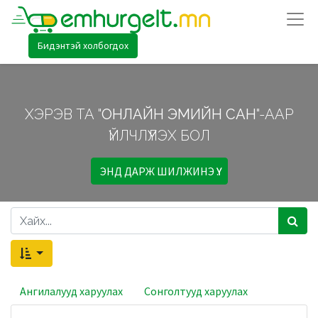
Бидэнтэй холбогдох
ХЭРЭВ ТА "
ОНЛАЙН ЭМИЙН САН
"-ААР
ҮЙЛЧЛҮҮЛЭХ БОЛ
ЭНД ДАРЖ ШИЛЖИНЭ ҮҮ.
Ангилалууд харуулах
Сонголтууд харуулах