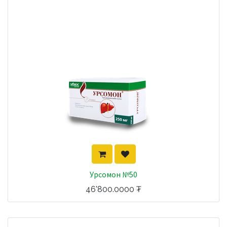
Урсомон №50
46'800.0000
₮