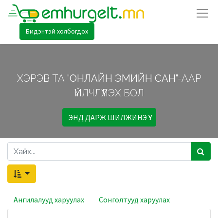
Бидэнтэй холбогдох
ХЭРЭВ ТА "
ОНЛАЙН ЭМИЙН САН
"-ААР
ҮЙЛЧЛҮҮЛЭХ БОЛ
ЭНД ДАРЖ ШИЛЖИНЭ ҮҮ.
Ангилалууд харуулах
Сонголтууд харуулах