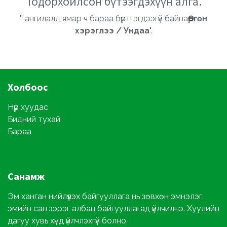
Тодорхойлсон бүтээгдэхүүн алга.
'' ангилалд ямар ч бараа бүртгэгдээгүй байна
Өргөн
хэрэглээ / Ундаа
".
Холбоос
Нүүр хуудас
Бидний тухай
Бараа
Санамж
Эм ханган нийлүүлэх байгууллага нь зөвхөн эмнэлэг,
эмийн сан зэрэг албан байгууллагад үйлчилнэ. Хуулийн
дагуу хувь хүнд үйлчлэхгүй болно.