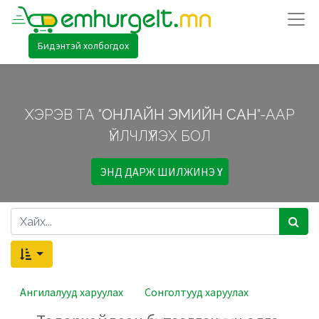
Бидэнтэй холбогдох
ХЭРЭВ ТА "
ОНЛАЙН ЭМИЙН САН
"-ААР
ҮЙЛЧЛҮҮЛЭХ БОЛ
ЭНД ДАРЖ ШИЛЖИНЭ ҮҮ.
Ангилалууд харуулах
Сонголтууд харуулах