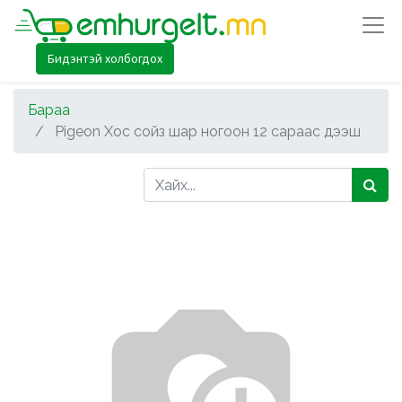
Бидэнтэй холбогдох
Бараа
Pigeon Хос сойз шар ногоон 12 сараас дээш