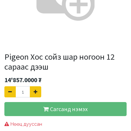
Pigeon Хос сойз шар ногоон 12
сараас дээш
14'857.0000
₮
Сагсанд нэмэх
Нөөц дууссан