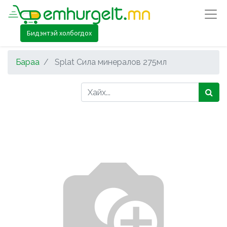
Бидэнтэй холбогдох
Бараа
Splat Сила минералов 275мл