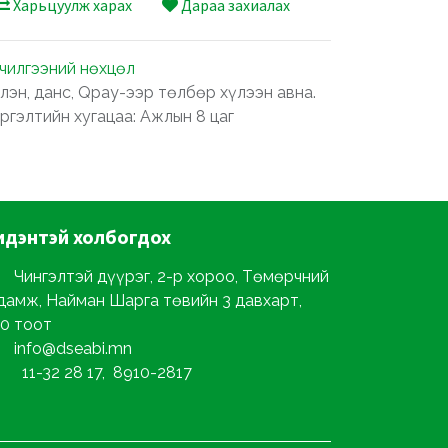
Харьцуулж харах
Дараа захиалах
лчилгээний нөхцөл
лэн, данс, Qpay-ээр төлбөр хүлээн авна.
ргэлтийн хугацаа: Ажлын 8 цаг
идэнтэй
холбогдох
Чингэлтэй дүүрэг, 2-р хороо, Төмөрчний
дамж, Найман Шарга төвийн 3 давхарт,
0 тоот
info@dseabi.mn
11-32 28 17, 8910-2817