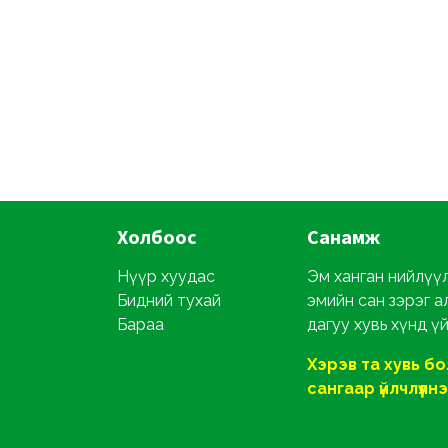
Холбоос
Санамж
Нүүр хуудас
Эм ханган нийлүүл
Бидний тухай
эмийн сан зэрэг а
Бараа
дагуу хувь хүнд ү
Хэрэв та хувь б
сангаар үйлчлүүлнэ ү