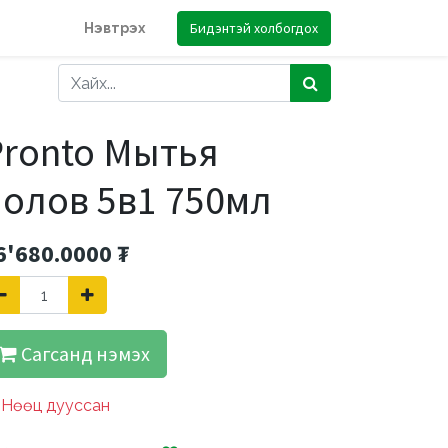
Бидэнтэй холбогдох
Нэвтрэх
Pronto Мытья
полов 5в1 750мл
6'680.0000
₮
Сагсанд нэмэх
Нөөц дууссан