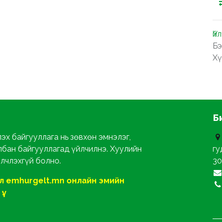
Үй
Бэ
Хү
Б
эх байгууллага нь зөвхөн эмнэлэг,
лбан байгууллагад үйлчилнэ. Хуулийн
гу
йлчлэхгүй болно.
30
ол emhurgelt.mn онлайн эмийн
ү.