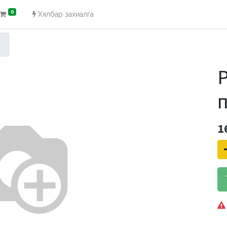
0
Хялбар захиалга
1