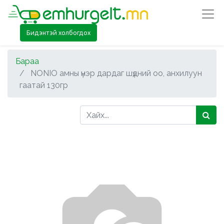
Бидэнтэй холбогдох
Бараа
NONIO амны үнэр дардаг шүдний оо, анхилуун
гаатай 130гр