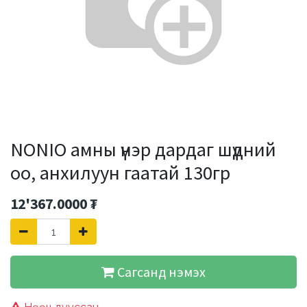
NONIO амны үнэр дардаг шүдний
оо, анхилуун гаатай 130гр
12'367.0000
₮
Сагсанд нэмэх