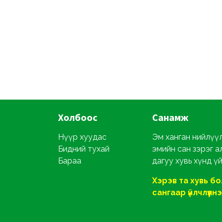
Холбоос
Санамж
Нүүр хуудас
Эм ханган нийлүүл
Бидний тухай
эмийн сан зэрэг а
Бараа
дагуу хувь хүнд ү
Хэрэв та хувь б
сангаар үйлчлүүлнэ ү