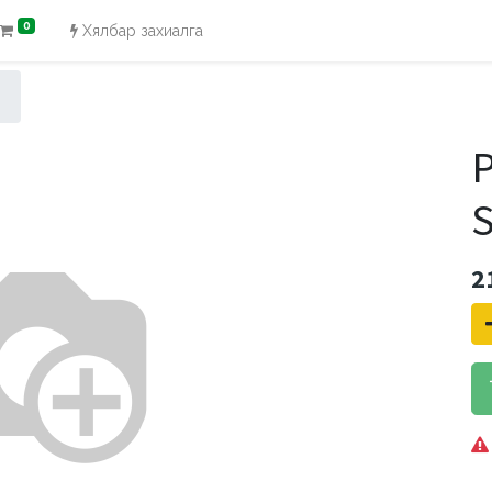
0
Хялбар захиалга
P
S
2