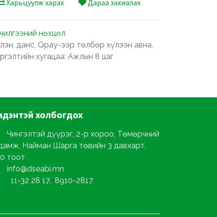
Харьцуулж харах
Дараа захиалах
лчилгээний нөхцөл
лэн, данс, Qpay-ээр төлбөр хүлээн авна.
ргэлтийн хугацаа: Ажлын 8 цаг
идэнтэй
холбогдох
Чингэлтэй дүүрэг, 2-р хороо, Төмөрчний
дамж, Найман Шарга төвийн 3 давхарт,
0 тоот
info@dseabi.mn
11-32 28 17, 8910-2817