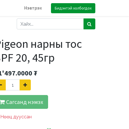
Бидэнтэй холбогдох
Нэвтрэх
igeon нарны тос
PF 20, 45гр
1'497.0000
₮
Сагсанд нэмэх
Нөөц дууссан