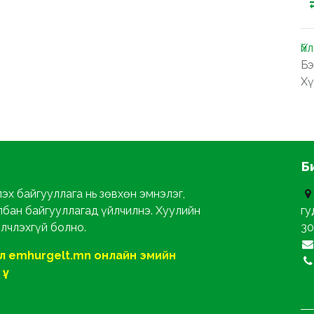
Үй
Бэ
Хү
Б
эх байгууллага нь зөвхөн эмнэлэг,
лбан байгууллагад үйлчилнэ. Хуулийн
гу
йлчлэхгүй болно.
30
ол emhurgelt.mn онлайн эмийн
ү.