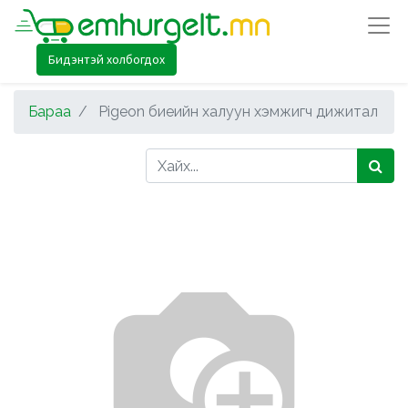
Бидэнтэй холбогдох
Бараа
Pigeon биеийн халуун хэмжигч дижитал