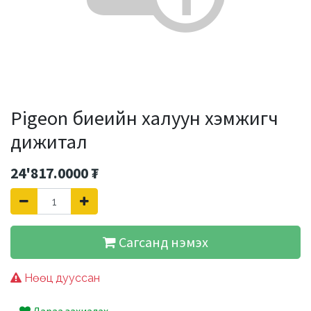
Pigeon биеийн халуун хэмжигч
дижитал
24'817.0000
₮
Сагсанд нэмэх
Нөөц дууссан