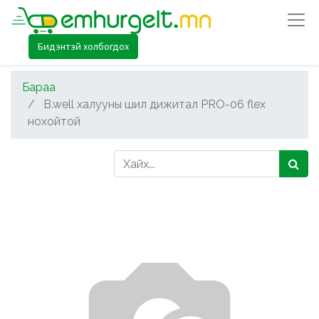
Бидэнтэй холбогдох
Бараа
B.well халууны шил дижитал PRO-06 flex
нохойтой