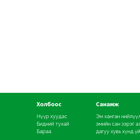
Холбоос
Санамж
Нүүр хуудас
Эм ханган нийлүүл
Бидний тухай
эмийн сан зэрэг а
Бараа
дагуу хувь хүнд ү