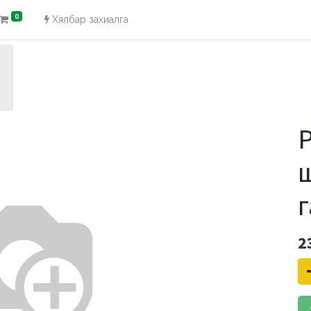
0
Хялбар захиалга
P
г
2