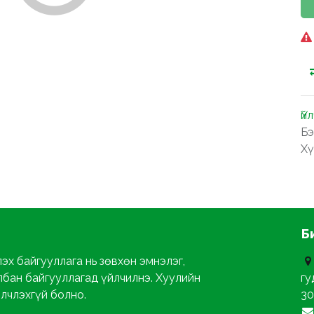
Үй
Бэ
Хү
Б
эх байгууллага нь зөвхөн эмнэлэг,
лбан байгууллагад үйлчилнэ. Хуулийн
гу
йлчлэхгүй болно.
30