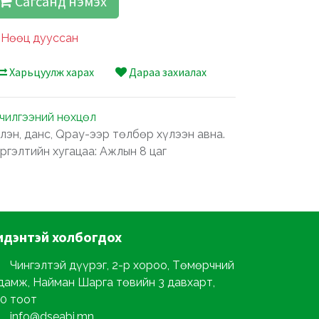
Сагсанд нэмэх
Нөөц дууссан
Харьцуулж харах
Дараа захиалах
лчилгээний нөхцөл
лэн, данс, Qpay-ээр төлбөр хүлээн авна.
ргэлтийн хугацаа: Ажлын 8 цаг
идэнтэй
холбогдох
Чингэлтэй дүүрэг, 2-р хороо, Төмөрчний
дамж, Найман Шарга төвийн 3 давхарт,
0 тоот
info@dseabi.mn