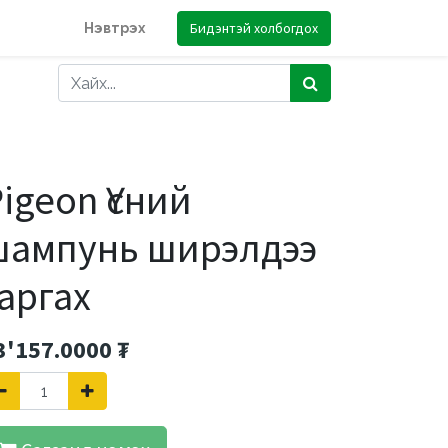
Бидэнтэй холбогдох
Нэвтрэх
igeon Үсний
шампунь ширэлдээ
аргах
3'157.0000
₮