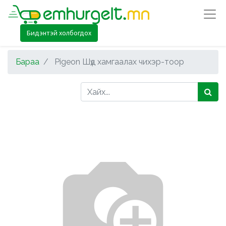
Бидэнтэй холбогдох
Бараа
Pigeon Шүд хамгаалах чихэр-тоор