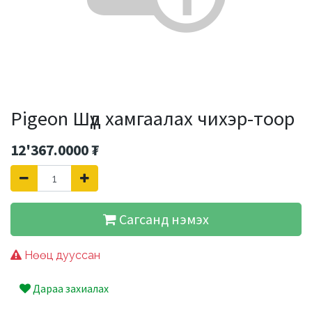
Pigeon Шүд хамгаалах чихэр-тоор
12'367.0000
₮
Сагсанд нэмэх
Нөөц дууссан
Дараа захиалах