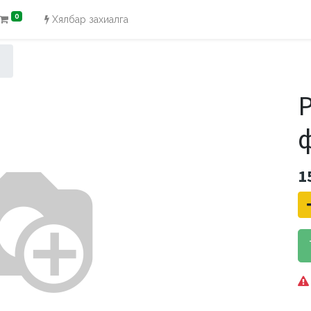
0
Хялбар захиалга
P
1