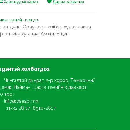
Харьцуулж харах
Дараа захиалах
лчилгээний нөхцөл
лэн, данс, Qpay-ээр төлбөр хүлээн авна.
ргэлтийн хугацаа: Ажлын 8 цаг
идэнтэй
холбогдох
Чингэлтэй дүүрэг, 2-р хороо, Төмөрчний
дамж, Найман Шарга төвийн 3 давхарт,
0 тоот
info@dseabi.mn
11-32 28 17, 8910-2817