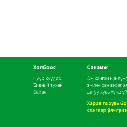
Холбоос
Санамж
Нүүр хуудас
Эм ханган нийлүүл
Бидний тухай
эмийн сан зэрэг а
Бараа
дагуу хувь хүнд ү
Хэрэв та хувь б
сангаар үйлчлүүлнэ ү