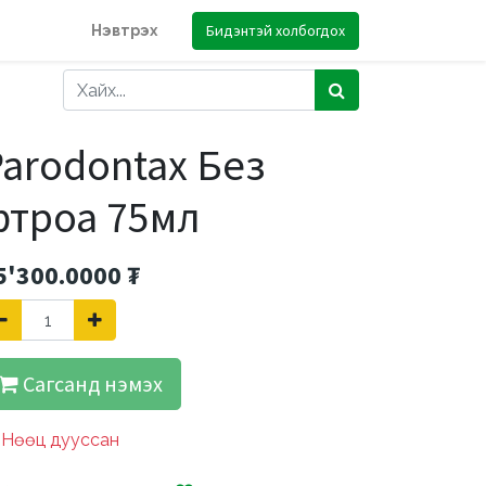
Бидэнтэй холбогдох
Нэвтрэх
arodontax Без
фтроа 75мл
5'300.0000
₮
Сагсанд нэмэх
Нөөц дууссан