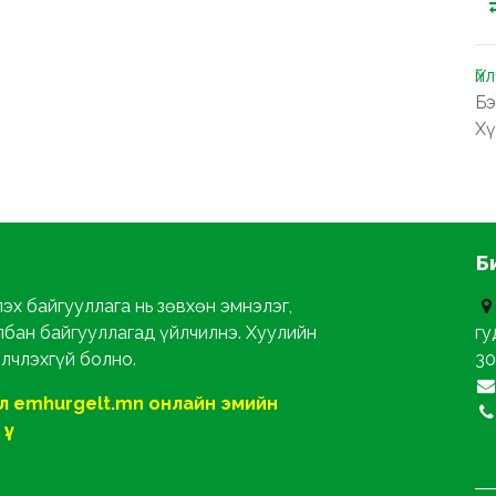
Үй
Бэ
Хү
Б
эх байгууллага нь зөвхөн эмнэлэг,
лбан байгууллагад үйлчилнэ. Хуулийн
гу
йлчлэхгүй болно.
30
ол emhurgelt.mn онлайн эмийн
ү.