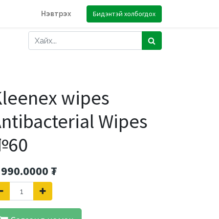
Бидэнтэй холбогдох
Нэвтрэх
leenex wipes
ntibacterial Wipes
№60
'990.0000
₮