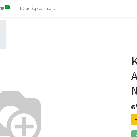
0
Хялбар захиалга
K
A
6