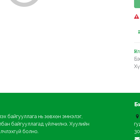
Үй
Бэ
Хү
Б
эх байгууллага нь зөвхөн эмнэлэг,
лбан байгууллагад үйлчилнэ. Хуулийн
гу
йлчлэхгүй болно.
30