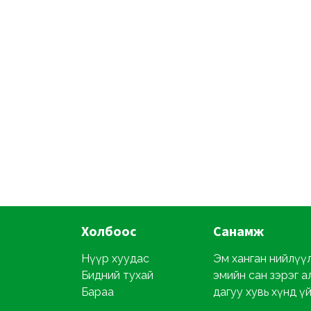
Холбоос
Санамж
Нүүр хуудас
Эм ханган нийлүүл
Бидний тухай
эмийн сан зэрэг а
Бараа
дагуу хувь хүнд ү