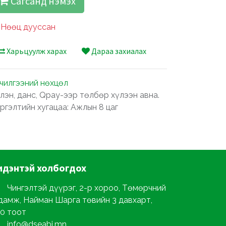
Сагсанд нэмэх
Нөөц дууссан
Харьцуулж харах
Дараа захиалах
лчилгээний нөхцөл
лэн, данс, Qpay-ээр төлбөр хүлээн авна.
ргэлтийн хугацаа: Ажлын 8 цаг
идэнтэй
холбогдох
Чингэлтэй дүүрэг, 2-р хороо, Төмөрчний
дамж, Найман Шарга төвийн 3 давхарт,
0 тоот
info@dseabi.mn