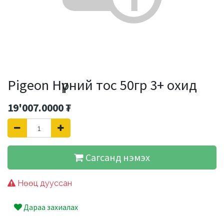
Pigeon Нүүрний тос 50гр 3+ охид
19'007.0000
₮
Сагсанд нэмэх
Нөөц дууссан
Дараа захиалах