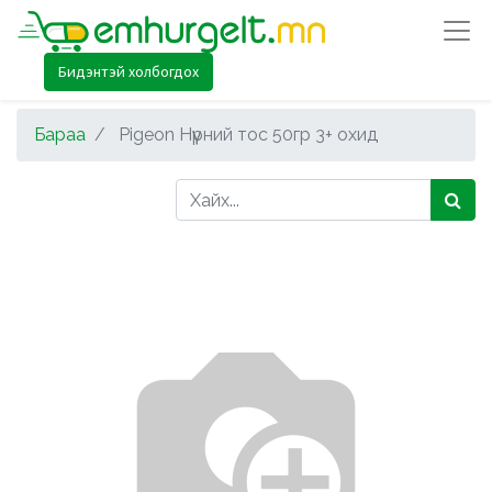
Бидэнтэй холбогдох
Бараа
Pigeon Нүүрний тос 50гр 3+ охид