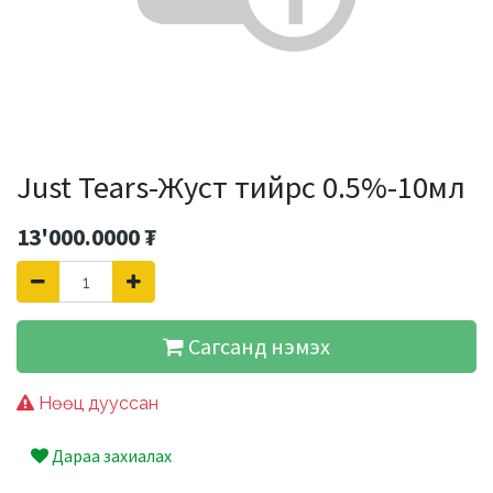
Just Tears-Жуст тийрс 0.5%-10мл
13'000.0000
₮
Сагсанд нэмэх
Нөөц дууссан
Дараа захиалах