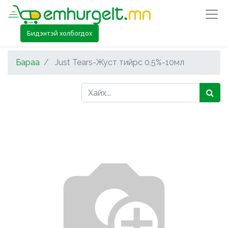
Бидэнтэй холбогдох
Бараа
Just Tears-Жуст тийрс 0.5%-10мл