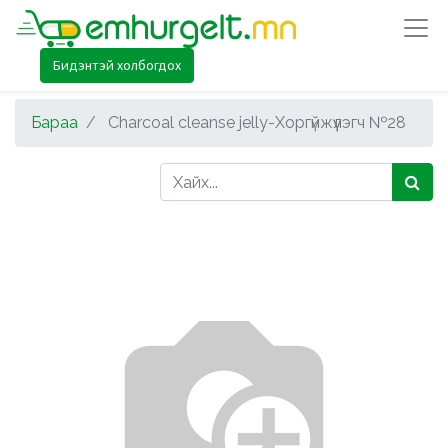
Бидэнтэй холбогдох
Бараа
Charcoal cleanse jelly-Хоргүйжүүлэгч №28