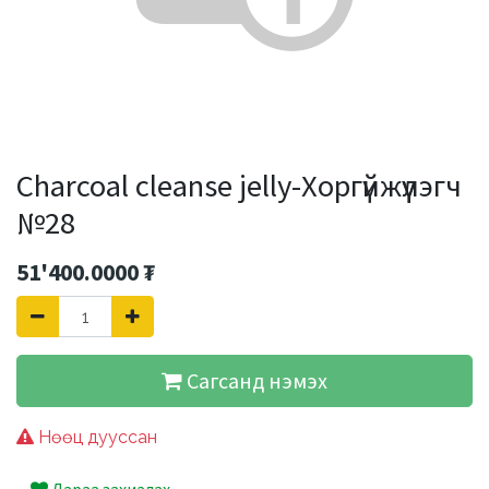
Charcoal cleanse jelly-Хоргүйжүүлэгч
№28
51'400.0000
₮
Сагсанд нэмэх
Нөөц дууссан