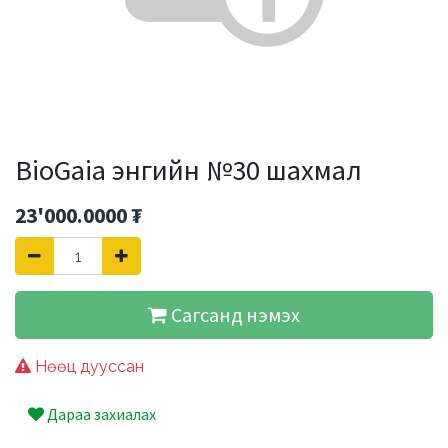
BioGaia энгийн №30 шахмал
23'000.0000
₮
Сагсанд нэмэх
Нөөц дууссан
Дараа захиалах