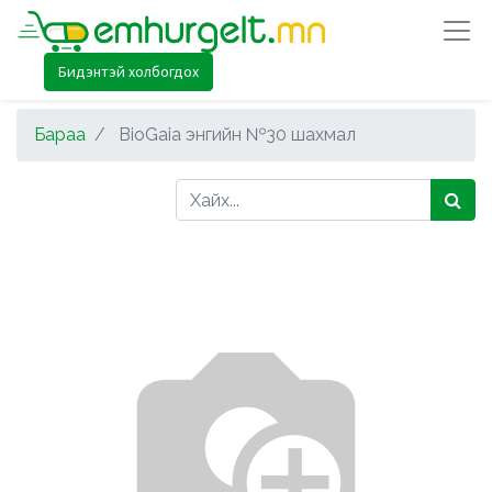
Бидэнтэй холбогдох
Бараа
BioGaia энгийн №30 шахмал