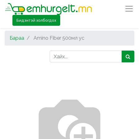
Бидэнтэй холбогдох
Бараа
Amino Fiber 500мл ус