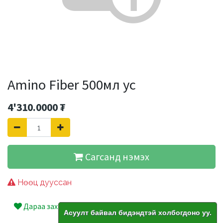
Amino Fiber 500мл ус
4'310.0000
₮
Сагсанд нэмэх
Нөөц дууссан
Дараа захиалах
Асуулт байвал бидэндтэй холбогдоно уу.