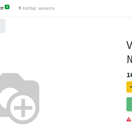
0
Хялбар захиалга
V
1