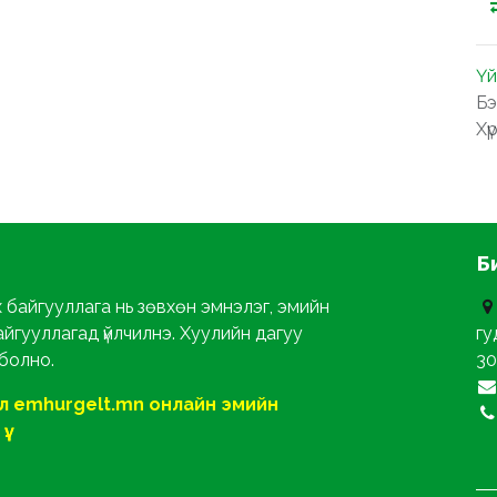
Үй
Бэ
Хү
Б
х байгууллага нь зөвхөн эмнэлэг, эмийн
айгууллагад үйлчилнэ. Хуулийн дагуу
гу
 болно.
30
ол emhurgelt.mn онлайн эмийн
ү.