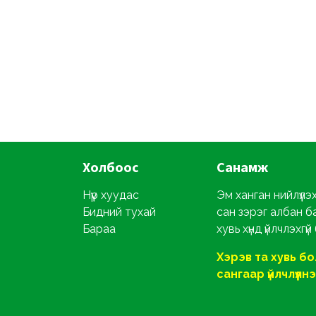
Холбоос
Санамж
Нүүр хуудас
Эм ханган нийлүүлэ
Бидний тухай
сан зэрэг албан б
Бараа
хувь хүнд үйлчлэхгүй
Хэрэв та хувь б
сангаар үйлчлүүлнэ ү