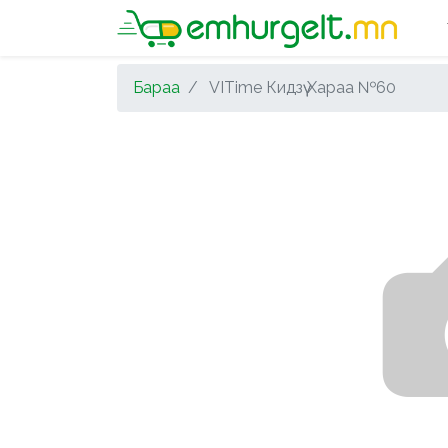
Бараа
VITime Кидзүү Хараа №60