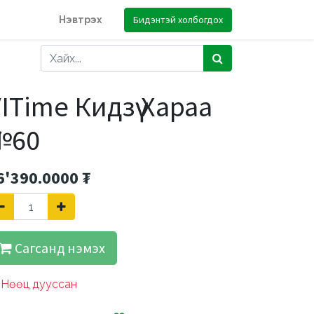
Бидэнтэй холбогдох
Нэвтрэх
ITime Кидзүү Хараа
№60
6'390.0000
₮
Сагсанд нэмэх
Нөөц дууссан