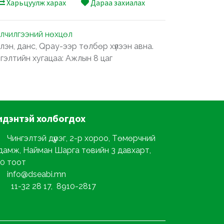
Харьцуулж харах
Дараа захиалах
лчилгээний нөхцөл
лэн, данс, Qpay-ээр төлбөр хүлээн авна.
ргэлтийн хугацаа: Ажлын 8 цаг
идэнтэй
холбогдох
Чингэлтэй дүүрэг, 2-р хороо, Төмөрчний
дамж, Найман Шарга төвийн 3 давхарт,
0 тоот
info@dseabi.mn
11-32 28 17, 8910-2817