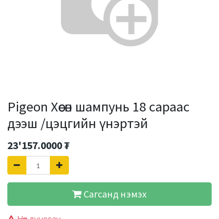
Pigeon Хөөсөн шампунь 18 сараас
дээш /цэцгийн үнэртэй
23'157.0000
₮
Сагсанд нэмэх