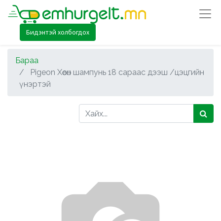
Бидэнтэй холбогдох
Бараа
Pigeon Хөөсөн шампунь 18 сараас дээш /цэцгийн
үнэртэй