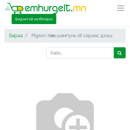
Бидэнтэй холбогдох
Бараа
Pigeon Хөөсөн шампунь 18 сараас дээш