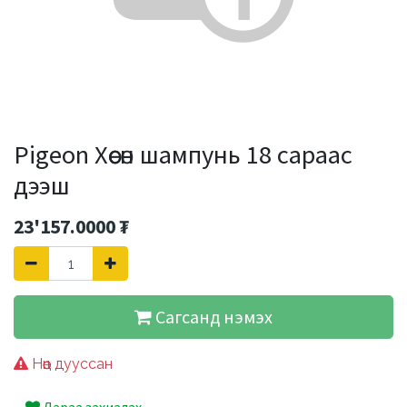
Pigeon Хөөсөн шампунь 18 сараас
дээш
23'157.0000
₮
Сагсанд нэмэх
Нөөц дууссан