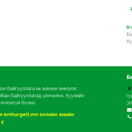
Үй
Бэ
Хү
Б
эх байгууллага нь зөвхөн эмнэлэг,
лбан байгууллагад үйлчилнэ. Хуулийн
гу
йлчлэхгүй болно.
30
ол emhurgelt.mn онлайн эмийн
ү.