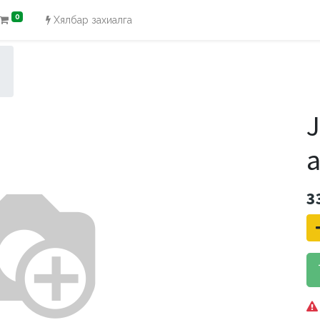
0
Хялбар захиалга
J
a
3