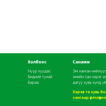
Холбоос
Санамж
Нүүр хуудас
Эм ханган нийлүүл
Бидний тухай
эмийн сан зэрэг а
Бараа
дагуу хувь хүнд ү
Хэрэв та хувь б
сангаар үйлчлүүлнэ ү