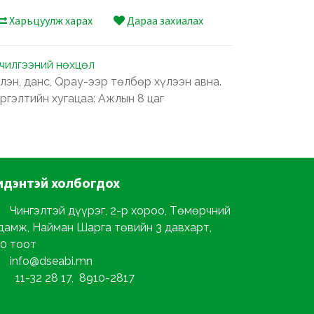
Харьцуулж харах
Дараа захиалах
лчилгээний нөхцөл
лэн, данс, Qpay-ээр төлбөр хүлээн авна.
ргэлтийн хугацаа: Ажлын 8 цаг
идэнтэй
холбогдох
Чингэлтэй дүүрэг, 2-р хороо, Төмөрчний
дамж, Найман Шарга төвийн 3 давхарт,
0 тоот
info@dseabi.mn
11-32 28 17, 8910-2817