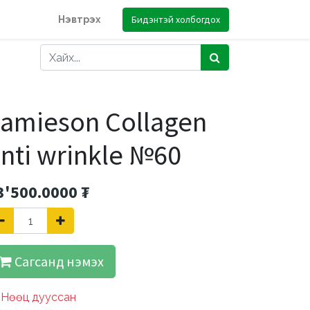
Бидэнтэй холбогдох
Нэвтрэх
amieson Collagen
nti wrinkle №60
3'500.0000
₮
Сагсанд нэмэх
Нөөц дууссан