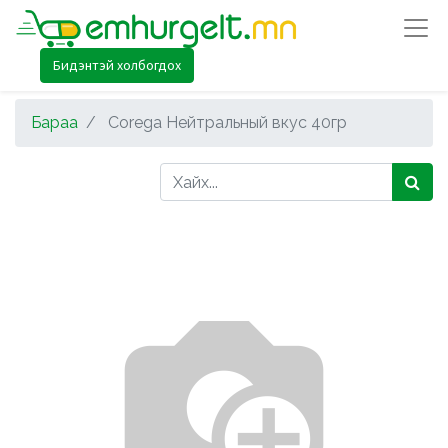
Бидэнтэй холбогдох
Бараа
Corega Нейтральный вкус 40гр