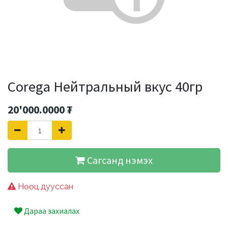
Corega Нейтральный вкус 40гр
20'000.0000
₮
Сагсанд нэмэх
Нөөц дууссан
Дараа захиалах