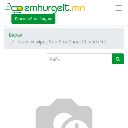
Бидэнтэй холбогдох
Бараа
Kleenex wipes Soo Soo ChockChock №10