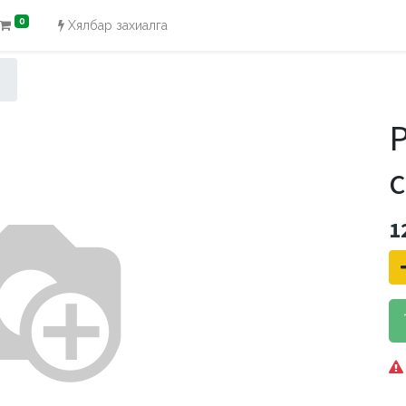
0
Хялбар захиалга
P
с
1