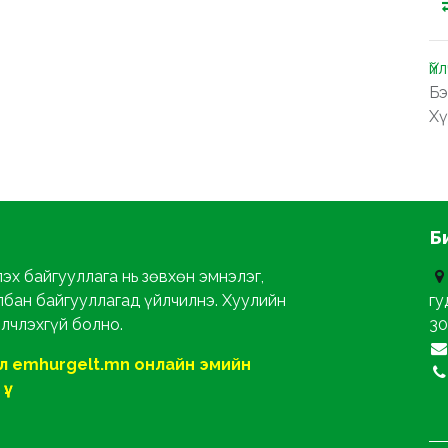
Үй
Бэ
Хү
Б
эх байгууллага нь зөвхөн эмнэлэг,
лбан байгууллагад үйлчилнэ. Хуулийн
гу
йлчлэхгүй болно.
30
ол emhurgelt.mn онлайн эмийн
ү.