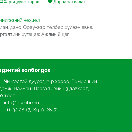
Харьцуулж харах
Дараа захиалах
лчилгээний нөхцөл
лэн, данс, Qpay-ээр төлбөр хүлээн авна.
ргэлтийн хугацаа: Ажлын 8 цаг
идэнтэй
холбогдох
Чингэлтэй дүүрэг, 2-р хороо, Төмөрчний
дамж, Найман Шарга төвийн 3 давхарт,
0 тоот
info@dseabi.mn
11-32 28 17, 8910-2817