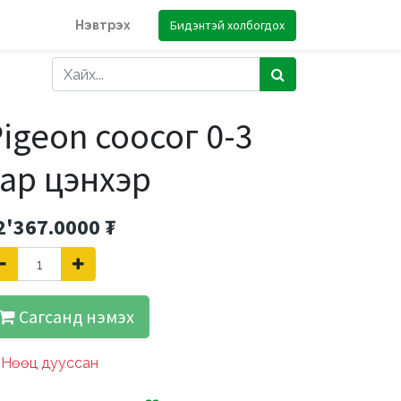
Бидэнтэй холбогдох
Нэвтрэх
igeon соосог 0-3
ар цэнхэр
2'367.0000
₮
Сагсанд нэмэх
Нөөц дууссан