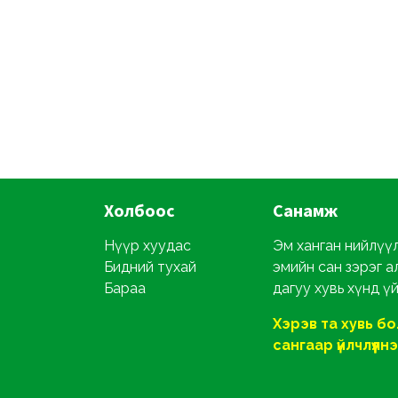
Холбоос
Санамж
Нүүр хуудас
Эм ханган нийлүүл
Бидний тухай
эмийн сан зэрэг а
Бараа
дагуу хувь хүнд ү
Хэрэв та хувь б
сангаар үйлчлүүлнэ ү