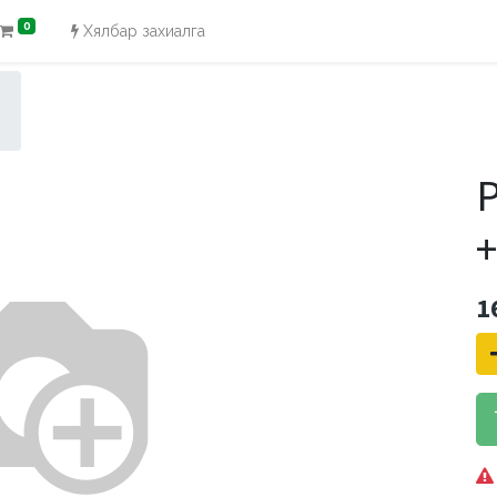
0
Хялбар захиалга
P
+
1