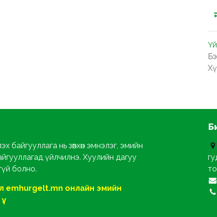
Үй
Бэ
Хү
Б
х байгууллага нь зөвхөн эмнэлэг, эмийн
айгууллагад үйлчилнэ. Хуулийн дагуу
гу
гүй болно.
то
ол emhurgelt.mn онлайн эмийн
ү.