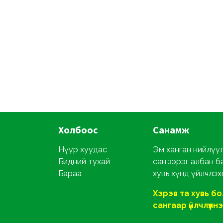
Холбоос
Санамж
Нүүр хуудас
Эм ханган нийлүүлэ
Бидний тухай
сан зэрэг албан б
Бараа
хувь хүнд үйлчлэх
Хэрэв та хувь б
сангаар үйлчлүүлнэ ү