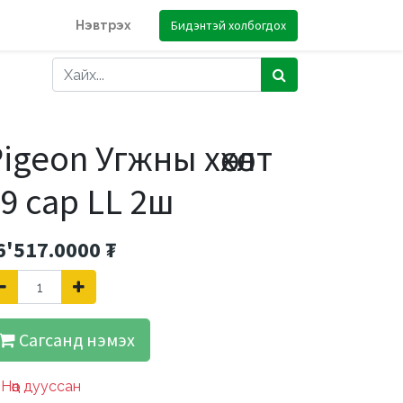
Бидэнтэй холбогдох
Нэвтрэх
igeon Угжны хөхөлт
9 сар LL 2ш
6'517.0000
₮
Сагсанд нэмэх
Нөөц дууссан