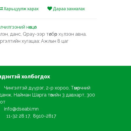
Харьцуулж харах
Дараа захиалах
лчилгээний нөхцөл
лэн, данс, Qpay-ээр төлбөр хүлээн авна.
ргэлтийн хугацаа: Ажлын 8 цаг
идэнтэй
холбогдох
Чингэлтэй дүүрэг, 2-р хороо, Төмөрчний
дамж, Найман Шарга төвийн 3 давхарт, 300
от
info@dseabi.mn
11-32 28 17, 8910-2817