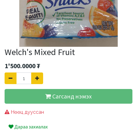
Welch's Mixed Fruit
1'500.0000
₮
Сагсанд нэмэх
Нөөц дууссан
Дараа захиалах