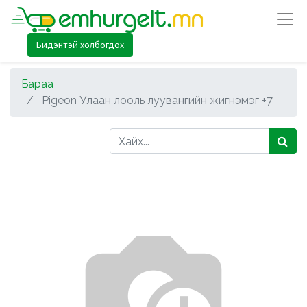
Бидэнтэй холбогдох
Бараа
Pigeon Улаан лооль луувангийн жигнэмэг +7