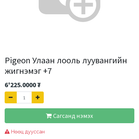
Pigeon Улаан лооль луувангийн
жигнэмэг +7
6'225.0000
₮
Сагсанд нэмэх
Нөөц дууссан