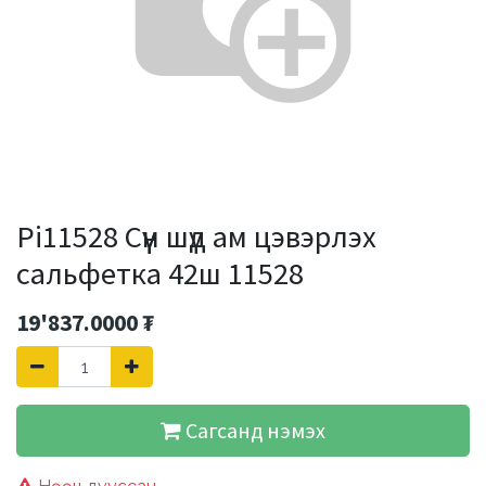
Pi11528 Сүүн шүд ам цэвэрлэх
сальфетка 42ш 11528
19'837.0000
₮
Сагсанд нэмэх