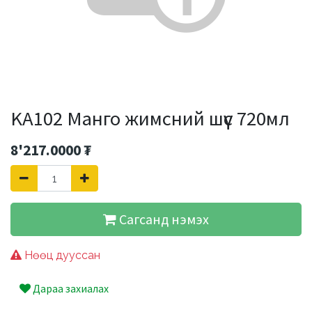
KA102 Манго жимсний шүүс 720мл
8'217.0000
₮
Сагсанд нэмэх
Нөөц дууссан
Дараа захиалах