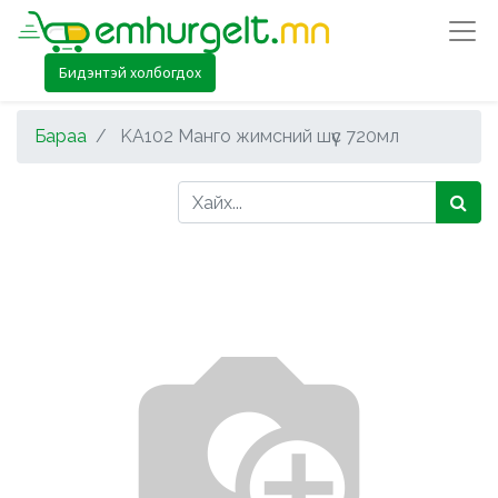
Бидэнтэй холбогдох
Бараа
KA102 Манго жимсний шүүс 720мл