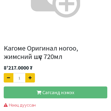
Kагоме Оригинал ногоо,
жимсний шүүс 720мл
8'217.0000
₮
Сагсанд нэмэх
Нөөц дууссан