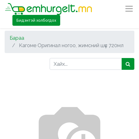
Бидэнтэй холбогдох
Бараа
Kагоме Оригинал ногоо, жимсний шүүс 720мл