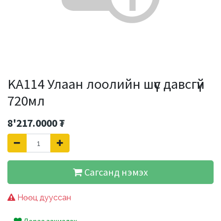
KA114 Улаан лоолийн шүүс давсгүй
720мл
8'217.0000
₮
Сагсанд нэмэх
Нөөц дууссан