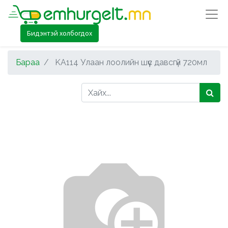
Бидэнтэй холбогдох
Бараа
KA114 Улаан лоолийн шүүс давсгүй 720мл