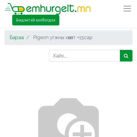
Бидэнтэй холбогдох
Бараа
Pigeon угжны хөхөлт +15сар