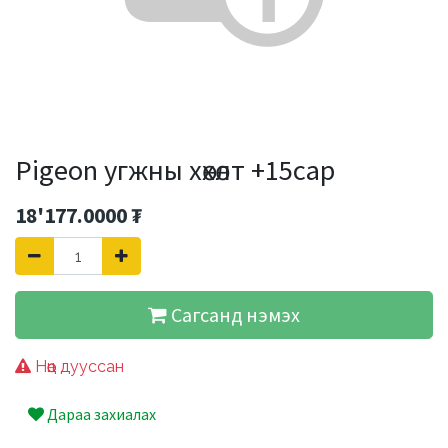
Pigeon угжны хөхөлт +15сар
18'177.0000
₮
Сагсанд нэмэх
Нөөц дууссан
Дараа захиалах