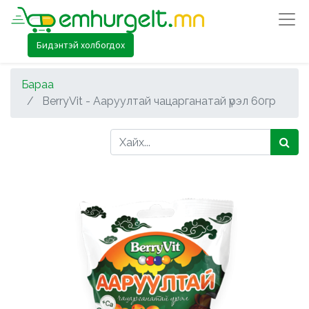
Бидэнтэй холбогдох
Бараа
BerryVit - Ааруултай чацарганатай үрэл 60гр