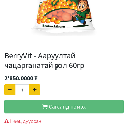
BerryVit - Ааруултай
чацарганатай үрэл 60гр
2'850.0000
₮
Сагсанд нэмэх
Нөөц дууссан