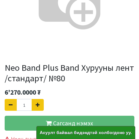
Neo Band Plus Band Хурууны лент
/стандарт/ №80
6'270.0000
₮
Сагсанд нэмэх
Асуулт байвал бидэндтэй холбогдоно уу.