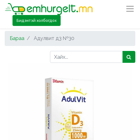
Бидэнтэй холбогдох
Бараа
Адулвит д3 №30