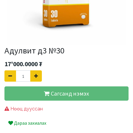
Адулвит д3 №30
17'000.0000
₮
Сагсанд нэмэх
Нөөц дууссан
Дараа захиалах