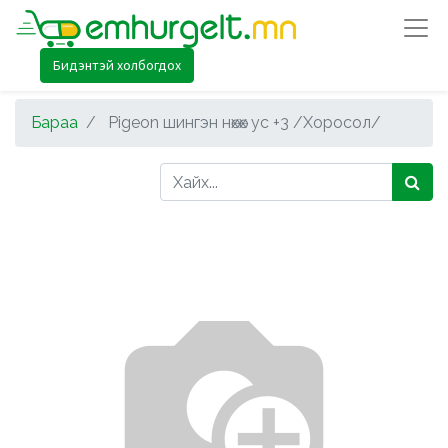
Бидэнтэй холбогдох
Бараа
Pigeon шингэн нөхөх ус +3 /Хоросол/