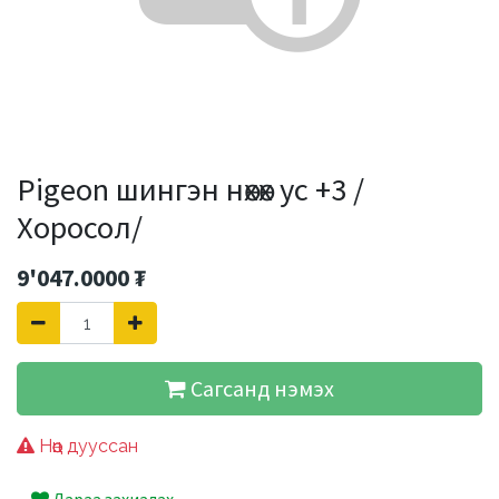
Pigeon шингэн нөхөх ус +3 /
Хоросол/
9'047.0000
₮
Сагсанд нэмэх
Нөөц дууссан