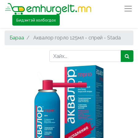
Бидэнтэй холбогдох
Бараа
Аквалор горло 125мл - спрей - Stada