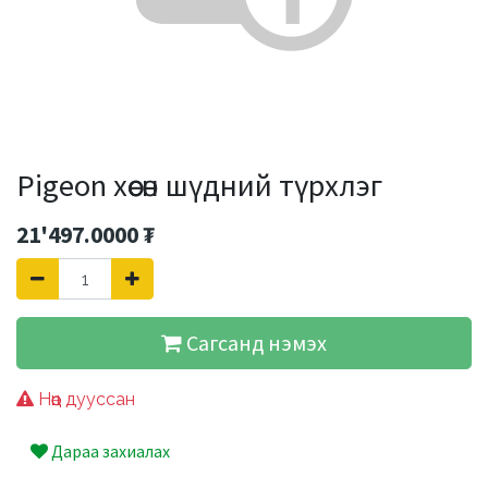
Pigeon хөөсөн шүдний түрхлэг
21'497.0000
₮
Сагсанд нэмэх
Нөөц дууссан
Дараа захиалах