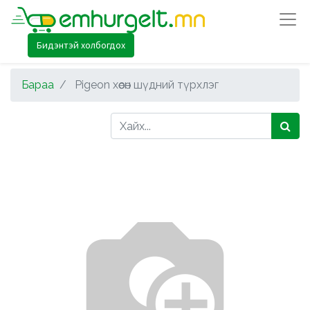
Бидэнтэй холбогдох
Бараа
Pigeon хөөсөн шүдний түрхлэг