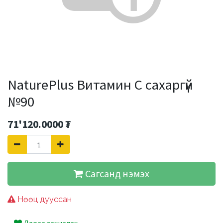
NaturePlus Витамин С сахаргүй
№90
71'120.0000
₮
Сагсанд нэмэх
Нөөц дууссан