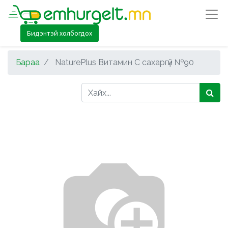
Бидэнтэй холбогдох
Бараа
NaturePlus Витамин С сахаргүй №90