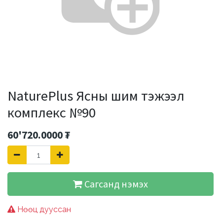
NaturePlus Ясны шим тэжээл
комплекс №90
60'720.0000
₮
Сагсанд нэмэх
Нөөц дууссан