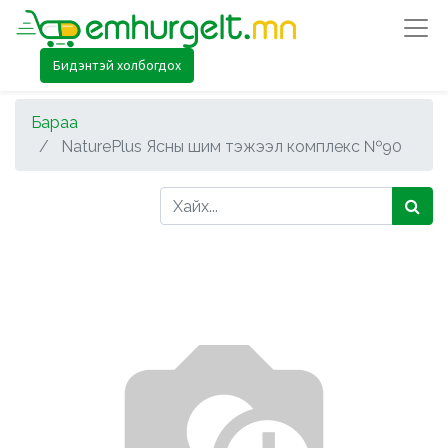
Бидэнтэй холбогдох
Бараа
NaturePlus Ясны шим тэжээл комплекс №90