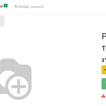
0
Хялбар захиалга
P
3