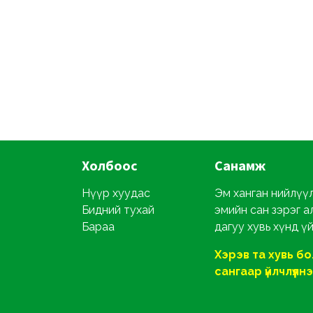
Холбоос
Санамж
Нүүр хуудас
Эм ханган нийлүүл
Бидний тухай
эмийн сан зэрэг а
Бараа
дагуу хувь хүнд ү
Хэрэв та хувь б
сангаар үйлчлүүлнэ ү