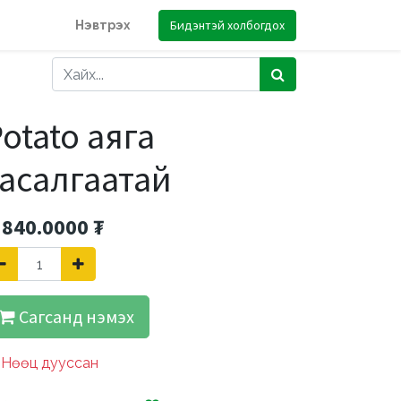
Бидэнтэй холбогдох
Нэвтрэх
otato аяга
тасалгаатай
'840.0000
₮
Сагсанд нэмэх
Нөөц дууссан