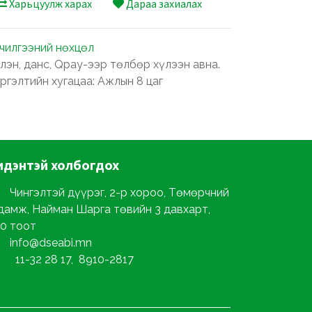
Харьцуулж харах
Дараа захиалах
лчилгээний нөхцөл
лэн, данс, Qpay-ээр төлбөр хүлээн авна.
ргэлтийн хугацаа: Ажлын 8 цаг
идэнтэй
холбогдох
Чингэлтэй дүүрэг, 2-р хороо, Төмөрчний
дамж, Найман Шарга төвийн 3 давхарт,
0 тоот
info@dseabi.mn
11-32 28 17, 8910-2817