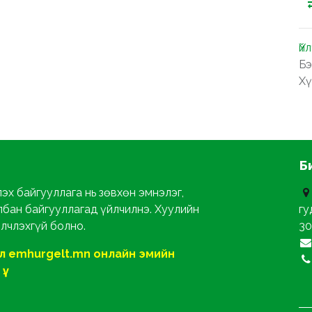
Үй
Бэ
Хү
Б
эх байгууллага нь зөвхөн эмнэлэг,
лбан байгууллагад үйлчилнэ. Хуулийн
гу
йлчлэхгүй болно.
30
ол emhurgelt.mn онлайн эмийн
ү.