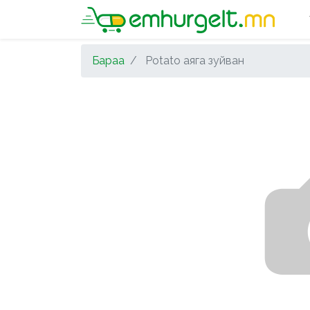
Бараа
Potato аяга зуйван