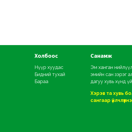
Холбоос
Санамж
Нүүр хуудас
Эм ханган нийлүүл
Бидний тухай
эмийн сан зэрэг а
Бараа
дагуу хувь хүнд ү
Хэрэв та хувь б
сангаар үйлчлүүлнэ ү