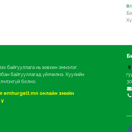
Үй
Бэ
Хү
Б
эх байгууллага нь зөвхөн эмнэлэг,
лбан байгууллагад үйлчилнэ. Хуулийн
гу
йлчлэхгүй болно.
30
ол emhurgelt.mn онлайн эмийн
ү.