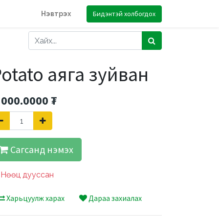
Бидэнтэй холбогдох
Нэвтрэх
otato аяга зуйван
'000.0000
₮
Сагсанд нэмэх
Нөөц дууссан
Харьцуулж харах
Дараа захиалах