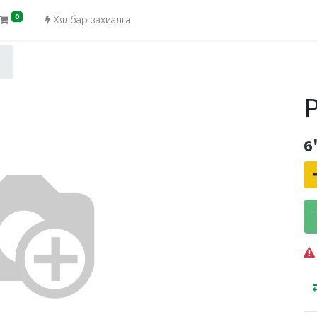
0
Хялбар захиалга
P
6