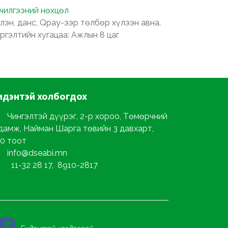
лчилгээний нөхцөл
лэн, данс, Qpay-ээр төлбөр хүлээн авна.
ргэлтийн хугацаа: Ажлын 8 цаг
идэнтэй
холбогдох
Чингэлтэй дүүрэг, 2-р хороо, Төмөрчний
дамж, Найман Шарга төвийн 3 давхарт,
0 тоот
info@dseabi.mn
11-32 28 17, 8910-2817