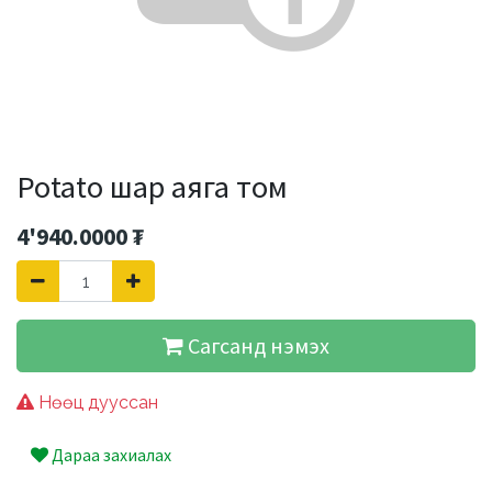
Potato шар аяга том
4'940.0000
₮
Сагсанд нэмэх
Нөөц дууссан
Дараа захиалах