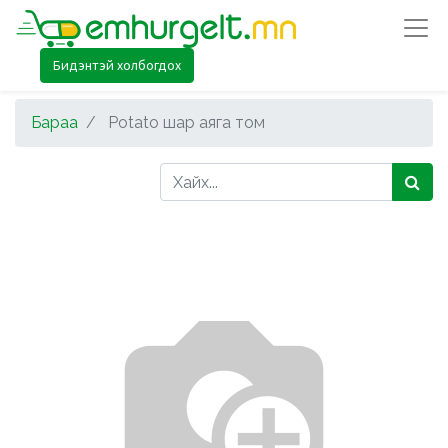
Бидэнтэй холбогдох
Бараа
Potato шар аяга том